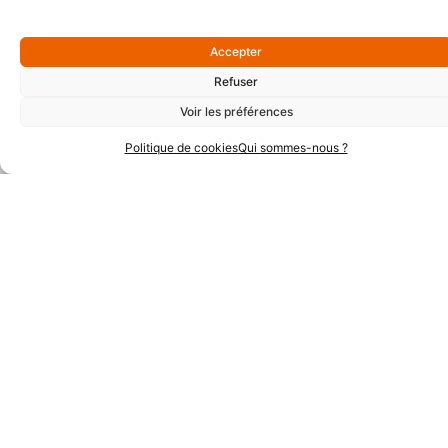
Accepter
Partenaires Argent
Refuser
Voir les préférences
Politique de cookies
Qui sommes-nous ?
Partenaires Techniques
Partenaires Institutionnels