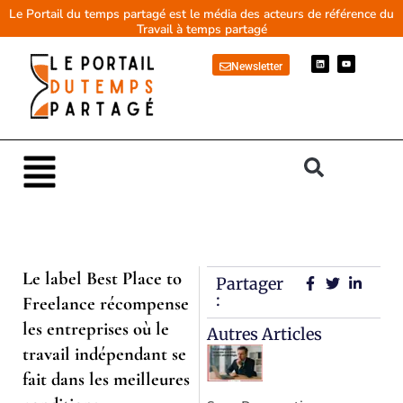
Aller
Le Portail du temps partagé est le média des acteurs de référence du
Travail à temps partagé
au
contenu
L
Y
Newsletter
i
o
n
u
k
t
e
u
d
b
i
e
n
Main
Menu
Le label Best Place to
Partager
:
Freelance récompense
les entreprises où le
Autres Articles
travail indépendant se
fait dans les meilleures