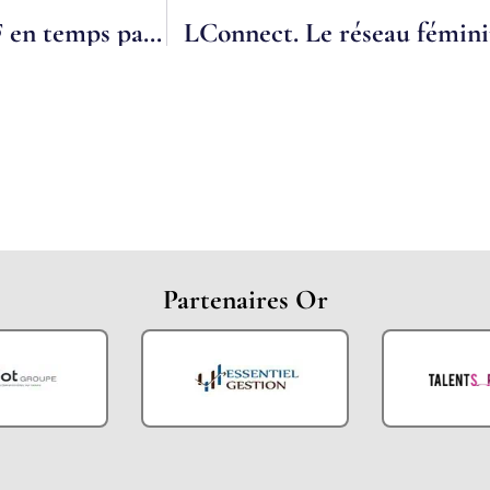
Finaxim, réseau national de DRH et DAF en temps partagé, s’implante en Midi-Pyrénées
Partenaires Or