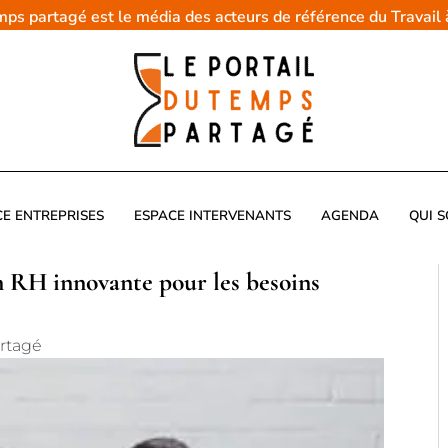
emps partagé est le média des acteurs de référence du Travail
CE ENTREPRISES
ESPACE INTERVENANTS
AGENDA
QUI 
on RH innovante pour les besoins
artagé