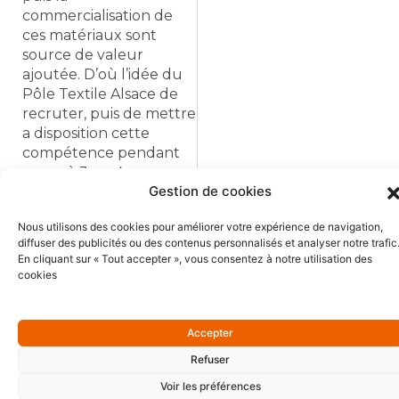
commercialisation de
ces matériaux sont
source de valeur
ajoutée. D’où l’idée du
Pôle Textile Alsace de
recruter, puis de mettre
a disposition cette
compétence pendant
un an à 3 ou 4
Gestion de cookies
entreprises adhérentes
où Isabelle a un statut
Nous utilisons des cookies pour améliorer votre expérience de navigation,
salarié.
diffuser des publicités ou des contenus personnalisés et analyser notre trafic
En cliquant sur « Tout accepter », vous consentez à notre utilisation des
Lire la suite
cookies
Accepter
Refuser
Voir les préférences