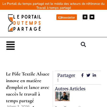
Aller
Le Portail du temps partagé est le média des acteurs de référence du
Travail à temps partagé
au
contenu
L
Y
Newsletter
i
o
n
u
k
t
e
u
d
b
i
e
n
Main
Menu
Le Pôle Textile Alsace
Partager
:
innove en matière
d’emploi et lance avec
Autres Articles
succès le travail à
temps partagé
Mars 3, 2016