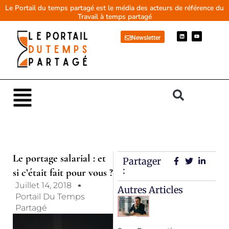
Aller
Le Portail du temps partagé est le média des acteurs de référence du
Travail à temps partagé
au
contenu
L
Y
Newsletter
i
o
n
u
k
t
e
u
d
b
i
e
n
Main
Menu
Le portage salarial : et
Partager
:
si c’était fait pour vous ?
Juillet 14, 2018
Autres Articles
Portail Du Temps
Partagé