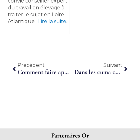
convié conseiller expert
du travail en élevage à
traiter le sujet en Loire-
Atlantique.
Lire la suite
.
Précédent
Suiva
Précédent
Suivant
Comment faire appel au temps partagé
Dans les cuma du Tarn, « des services cohérents au niveau d’un bassin de vie »
Partenaires Or