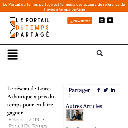
Aller
Le Portail du temps partagé est le média des acteurs de référence du
Travail à temps partagé
au
contenu
L
Y
Newsletter
i
o
n
u
k
t
e
u
d
b
i
e
n
Main
Menu
Le réseau de Loire-
Partager
:
Atlantique a pris du
temps pour en faire
Autres Articles
gagner
Février 1, 2019
Portail Du Temps