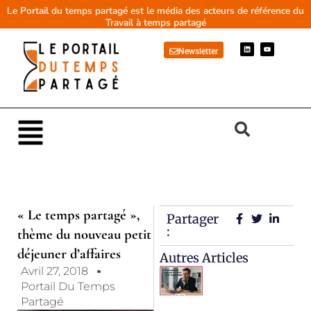
Aller
Le Portail du temps partagé est le média des acteurs de référence du
Travail à temps partagé
au
contenu
L
Y
Newsletter
i
o
n
u
k
t
e
u
d
b
i
e
n
Main
Menu
« Le temps partagé »,
Partager
:
thème du nouveau petit
déjeuner d’affaires
Autres Articles
Avril 27, 2018
Portail Du Temps
Partagé