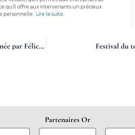
rce qu’il offre aux intervenants un précieux
ie personnelle.
Lire la suite.
Mardi 23 mars 2021: Visio-conférence animée par Félicita GALA, Dirigeante Associée DC Pilot en collaboration avec la CPME Haute Saône
Festival du t
Partenaires Or