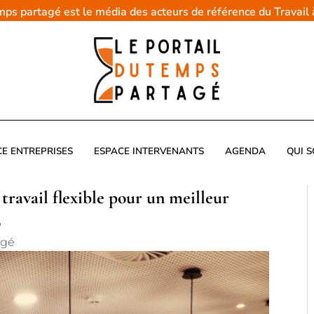
emps partagé est le média des acteurs de référence du Travail
CE ENTREPRISES
ESPACE INTERVENANTS
AGENDA
QUI 
travail flexible pour un meilleur
o
agé