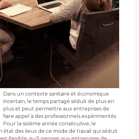
Dans un contexte sanitaire et économique
incertain, le temps partagé séduit de plus en
plus et peut permettre aux entreprises de
faire appel à des professionnels expérimentés.
Pour la sixième année consécutive, le
tat des lieux de ce mode de travail qui séduit
est flexible, qu’il permet aux entreprises de