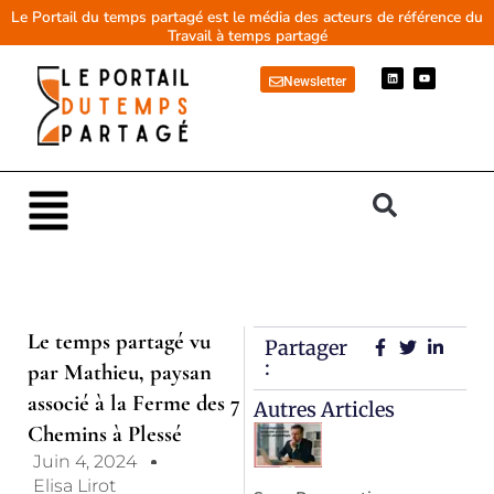
Aller
Le Portail du temps partagé est le média des acteurs de référence du
Travail à temps partagé
au
contenu
L
Y
Newsletter
i
o
n
u
k
t
e
u
d
b
i
e
n
Main
Menu
Le temps partagé vu
Partager
:
par Mathieu, paysan
associé à la Ferme des 7
Autres Articles
Chemins à Plessé
Juin 4, 2024
Elisa Lirot