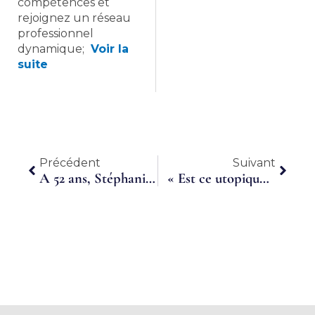
compétences et
rejoignez un réseau
professionnel
dynamique;
Voir la
suite
Précédent
Suiva
Précédent
Suivant
A 52 ans, Stéphanie arrête d’être enseignante pour devenir cheffe d’entreprise
« Est ce utopique de créer une convention collective pour les groupements d’employeurs »