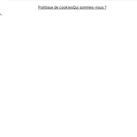
Politique de cookies
Qui sommes-nous ?
Partenaires Techniques
Partenaires Institutionnels