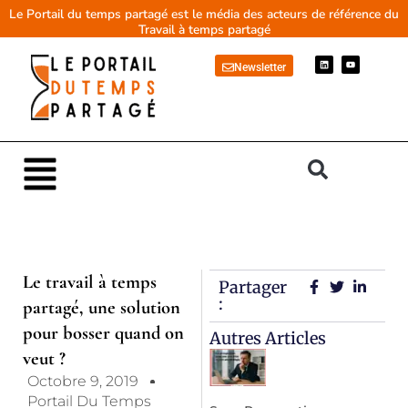
Aller
Le Portail du temps partagé est le média des acteurs de référence du
Travail à temps partagé
au
contenu
L
Y
Newsletter
i
o
n
u
k
t
e
u
d
b
i
e
n
Main
Menu
Le travail à temps
Partager
:
partagé, une solution
pour bosser quand on
Autres Articles
veut ?
Octobre 9, 2019
Portail Du Temps