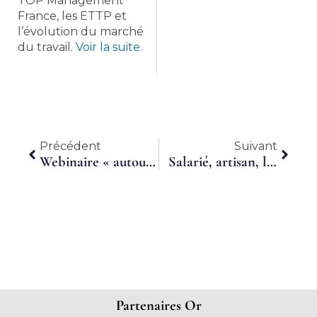
TOP Management
France, les ETTP et
l’évolution du marché
du travail.
Voir la suite.
Précédent
Suiva
Précédent
Suivant
Webinaire « autour du temps partagé » par Sophie Felix, Ambassadrice du temps partagé
Salarié, artisan, libéral… Il y a différentes façons d’exercer un métier
Partenaires Or