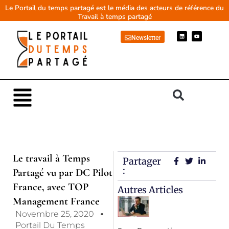
Aller
Le Portail du temps partagé est le média des acteurs de référence du
Travail à temps partagé
au
contenu
L
Y
Newsletter
i
o
n
u
k
t
e
u
d
b
i
e
n
Main
Menu
Le travail à Temps
Partager
:
Partagé vu par DC Pilot
France, avec TOP
Autres Articles
Management France
Novembre 25, 2020
Portail Du Temps