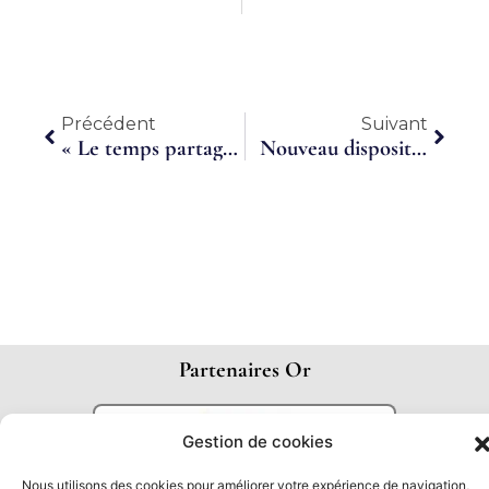
Précédent
Suiva
Précédent
Suivant
« Le temps partagé, c’est un cloud des compétences »
Nouveau dispositif d’accompagnement des entreprises : MUTUALIZ’EMPLOI PME
Partenaires Or
Gestion de cookies
Nous utilisons des cookies pour améliorer votre expérience de navigation,