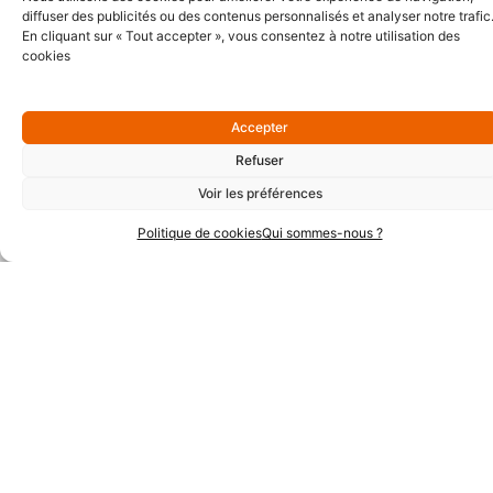
diffuser des publicités ou des contenus personnalisés et analyser notre trafic
En cliquant sur « Tout accepter », vous consentez à notre utilisation des
cookies
Accepter
Refuser
Partenaires Argent
Voir les préférences
Politique de cookies
Qui sommes-nous ?
Partenaires Techniques