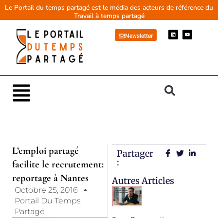
Aller
Le Portail du temps partagé est le média des acteurs de référence du
Travail à temps partagé
au
contenu
L
Y
Newsletter
i
o
n
u
k
t
e
u
d
b
i
e
n
Main
Menu
L’emploi partagé
Partager
:
facilite le recrutement:
reportage à Nantes
Autres Articles
Octobre 25, 2016
Portail Du Temps
Partagé