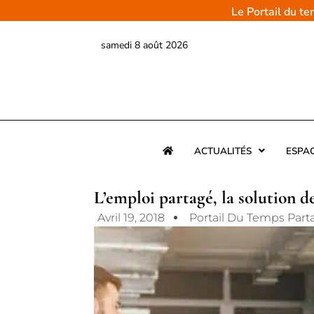
Aller
Le Portail du t
au
contenu
samedi 8 août 2026
ACTUALITÉS
ESPA
L’emploi partagé, la solution d
Avril 19, 2018
Portail Du Temps Part