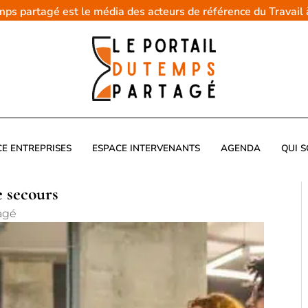
emps partagé est le média des acteurs de référence du Travail
CE ENTREPRISES
ESPACE INTERVENANTS
AGENDA
QUI 
e secours
agé