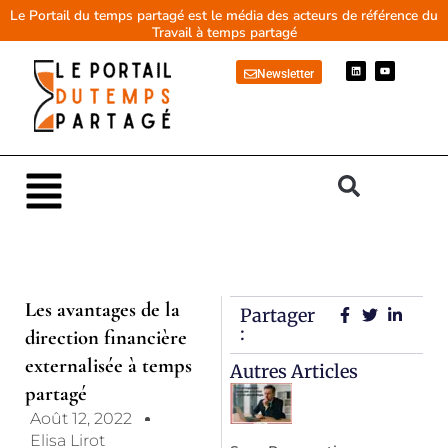
Aller
Le Portail du temps partagé est le média des acteurs de référence du
Travail à temps partagé
au
contenu
L
Y
Newsletter
i
o
n
u
k
t
e
u
d
b
i
e
n
Main
Menu
Les avantages de la
Partager
:
direction financière
externalisée à temps
Autres Articles
partagé
Août 12, 2022
Elisa Lirot