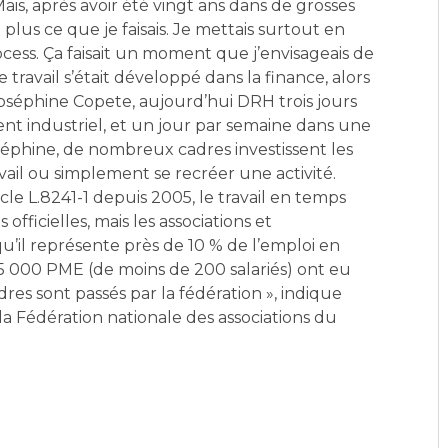
 Mais, après avoir été vingt ans dans de grosses
 plus ce que je faisais. Je mettais surtout en
cess. Ça faisait un moment que j’envisageais de
travail s’était développé dans la finance, alors
Joséphine Copete, aujourd’hui DRH trois jours
 industriel, et un jour par semaine dans une
phine, de nombreux cadres investissent les
ail ou simplement se recréer une activité.
icle L.8241-1 depuis 2005, le travail en temps
 officielles, mais les associations et
il représente près de 10 % de l’emploi en
 5 000 PME (de moins de 200 salariés) ont eu
es sont passés par la fédération », indique
la Fédération nationale des associations du