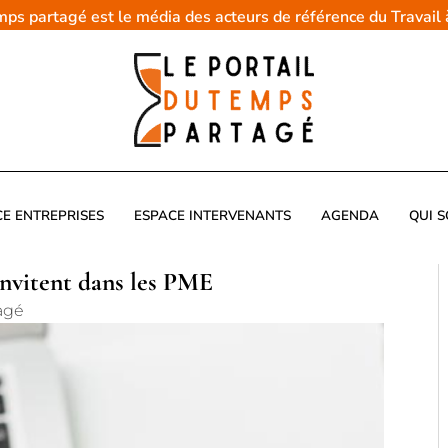
emps partagé est le média des acteurs de référence du Travail
CE ENTREPRISES
ESPACE INTERVENANTS
AGENDA
QUI 
invitent dans les PME
agé