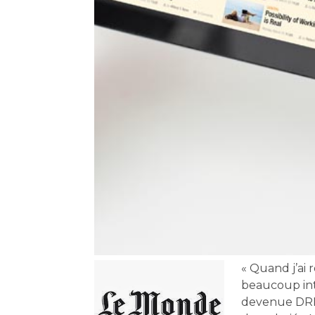
« Quand j’ai 
beaucoup int
devenue DRH