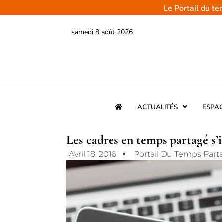
Aller
Le Portail du t
au
contenu
samedi 8 août 2026
ACTUALITÉS
ESPA
Les cadres en temps partagé s’
Avril 18, 2016
Portail Du Temps Part