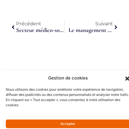
Précédent
Suiva
Précédent
Suivant
Secteur médico-social & santé numérique : Structurer et rationaliser son système d’information avec un DSI en Temps Partagé Augmenté
Le management de transition, une solution dans l’air du temps
Gestion de cookies
Partenaires Or
Nous utilisons des cookies pour améliorer votre expérience de navigation,
diffuser des publicités ou des contenus personnalisés et analyser notre trafic
En cliquant sur « Tout accepter », vous consentez à notre utilisation des
cookies
Accepter