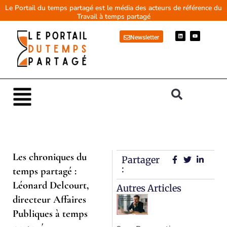
Aller
Le Portail du temps partagé est le média des acteurs de référence du
Travail à temps partagé
au
contenu
L
Y
Newsletter
i
o
n
u
k
t
e
u
d
b
i
e
n
Main
Menu
Les chroniques du
Partager
:
temps partagé :
Léonard Delcourt,
Autres Articles
directeur Affaires
Publiques à temps