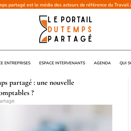
emps partagé est le média des acteurs de référence du Travail
CE ENTREPRISES
ESPACE INTERVENANTS
AGENDA
QUI 
mps partagé : une nouvelle
comptables ?
artagé