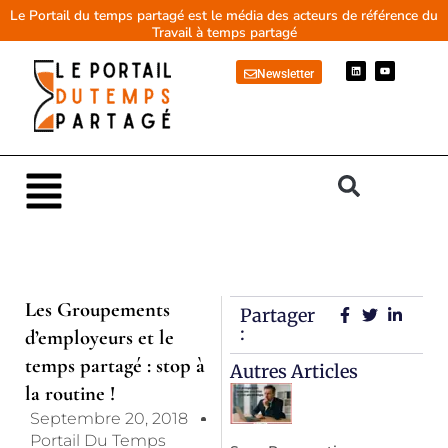
Aller
Le Portail du temps partagé est le média des acteurs de référence du
Travail à temps partagé
au
contenu
L
Y
Newsletter
i
o
n
u
k
t
e
u
d
b
i
e
n
Main
Menu
Les Groupements
Partager
:
d’employeurs et le
temps partagé : stop à
Autres Articles
la routine !
Septembre 20, 2018
Portail Du Temps