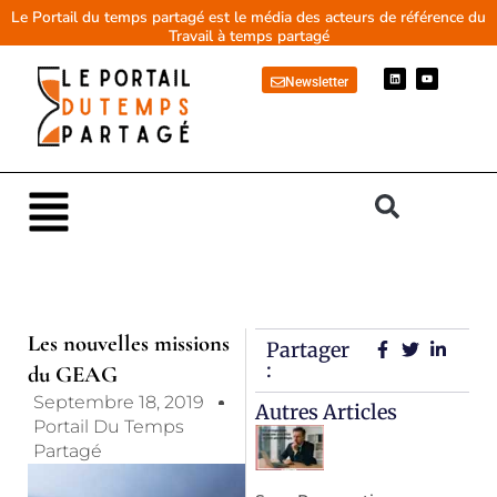
Aller
Le Portail du temps partagé est le média des acteurs de référence du
Travail à temps partagé
au
contenu
L
Y
Newsletter
i
o
n
u
k
t
e
u
d
b
i
e
n
Main
Menu
Les nouvelles missions
Partager
:
du GEAG
Septembre 18, 2019
Autres Articles
Portail Du Temps
Partagé