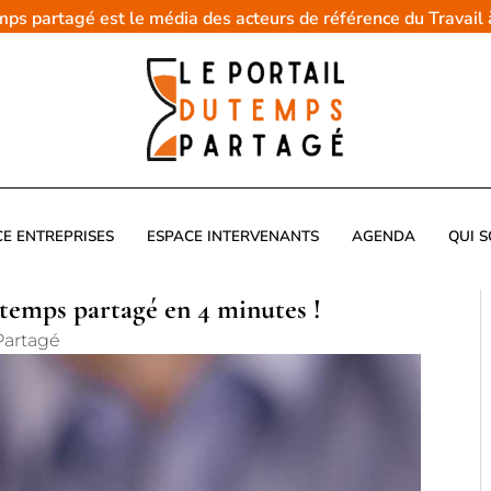
emps partagé est le média des acteurs de référence du Travail
CE ENTREPRISES
ESPACE INTERVENANTS
AGENDA
QUI 
 temps partagé en 4 minutes !
Partagé