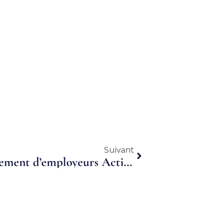
Suivant
Suivant
Pontivy (Morbihan). Groupement d’employeurs Activy : 70 entreprises, 60 salariés et un nouveau directeur…