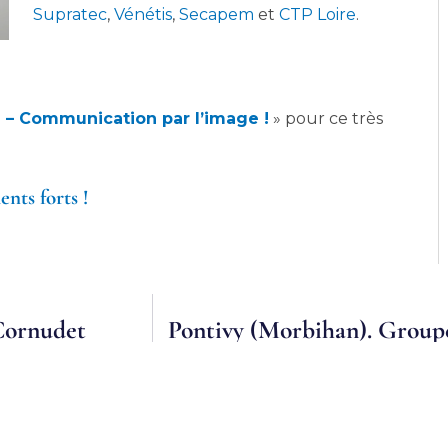
Supratec
,
Vénétis
,
Secapem
et
CTP Loire
.
– Communication par l’image !
» pour ce très
nts forts !
Cornudet