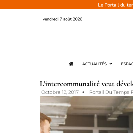
Aller
Le Portail du t
au
contenu
vendredi 7 août 2026
ACTUALITÉS
ESPA
L’intercommunalité veut dével
Octobre 12, 2017
Portail Du Temps 