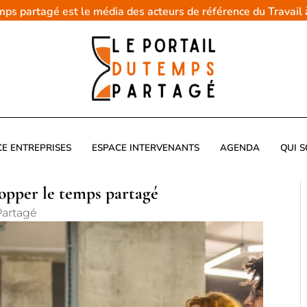
emps partagé est le média des acteurs de référence du Travail
CE ENTREPRISES
ESPACE INTERVENANTS
AGENDA
QUI 
opper le temps partagé
Partagé