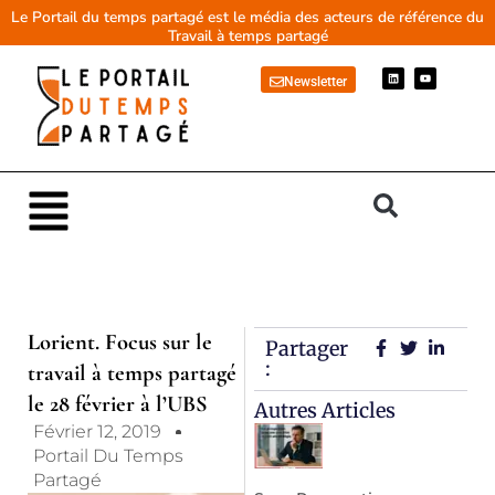
Aller
Le Portail du temps partagé est le média des acteurs de référence du
Travail à temps partagé
au
contenu
L
Y
Newsletter
i
o
n
u
k
t
e
u
d
b
i
e
n
Main
Menu
Lorient. Focus sur le
Partager
:
travail à temps partagé
le 28 février à l’UBS
Autres Articles
Février 12, 2019
Portail Du Temps
Partagé