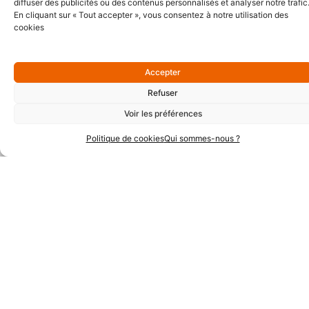
Partenaires Argent
diffuser des publicités ou des contenus personnalisés et analyser notre trafic
En cliquant sur « Tout accepter », vous consentez à notre utilisation des
cookies
Accepter
Refuser
Voir les préférences
Politique de cookies
Qui sommes-nous ?
Partenaires Techniques
Partenaires Institutionnels