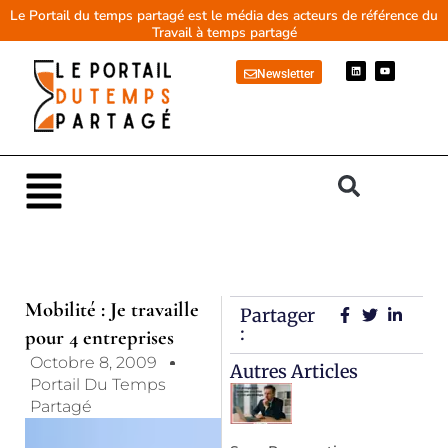
Aller
Le Portail du temps partagé est le média des acteurs de référence du
Travail à temps partagé
au
contenu
L
Y
Newsletter
i
o
n
u
k
t
e
u
d
b
i
e
n
Main
Menu
Mobilité : Je travaille
Partager
:
pour 4 entreprises
Octobre 8, 2009
Autres Articles
Portail Du Temps
Partagé