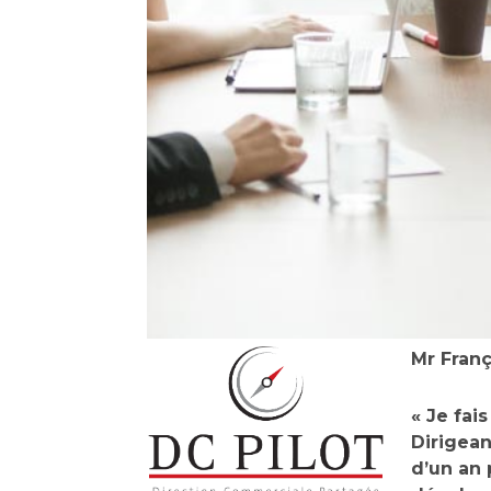
Mr Franç
« Je fai
Dirigean
d’un an 