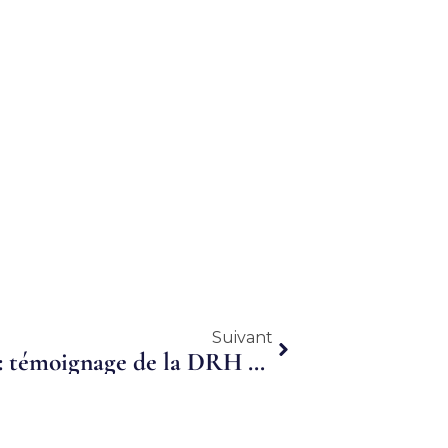
Suivant
Suivant
Le travail en temps partagé: témoignage de la DRH de 2 entreprises