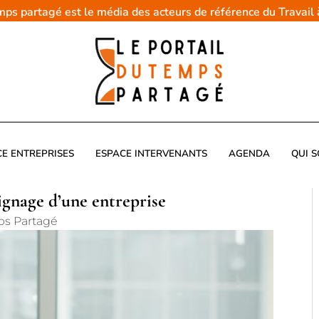
emps partagé est le média des acteurs de référence du Travail
CE ENTREPRISES
ESPACE INTERVENANTS
AGENDA
QUI 
gnage d’une entreprise
ps Partagé