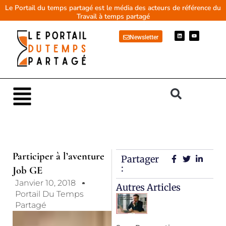
Aller
Le Portail du temps partagé est le média des acteurs de référence du
Travail à temps partagé
au
contenu
L
Y
Newsletter
i
o
n
u
k
t
e
u
d
b
i
e
n
Main
Menu
Participer à l’aventure
Partager
:
Job GE
Janvier 10, 2018
Autres Articles
Portail Du Temps
Partagé