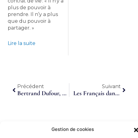
contrat de vie : « Il n’y a
plus de pouvoir à
prendre. Il n’y a plus
que du pouvoir à
partager. »
Lire la suite
Précédent
Suiva
Précédent
Suivant
Bertrand Dufour, Cabinet d’Expertise Comptable RSM : » Pour nous l’ubérisation de notre profession est plutôt une chance «
Les Français dans l’ère du travail flexible
Gestion de cookies