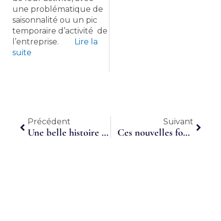
une problématique de
saisonnalité ou un pic
temporaire d’activité de
l’entreprise.
Lire la
suite
Précédent
Suiva
Précédent
Suivant
Une belle histoire de contrôle de gestion à temps partagé : Courtepaille, la « petite maison » poursuit son émancipation
Ces nouvelles formes de travail qui révolutionnent les métiers de la finance…