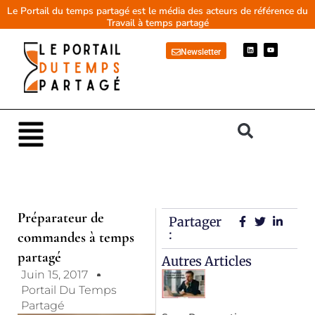
Aller
Le Portail du temps partagé est le média des acteurs de référence du
Travail à temps partagé
au
contenu
L
Y
Newsletter
i
o
n
u
k
t
e
u
d
b
i
e
n
Main
Menu
Préparateur de
Partager
:
commandes à temps
partagé
Autres Articles
Juin 15, 2017
Portail Du Temps
Partagé