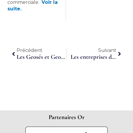
commerciale.
Voir la
suite.
Précédent
Suiva
Précédent
Suivant
Les Geosés et Geosettes – Sarah, chargée RH à temps partagé
Les entreprises du Frontonnais s’associent
Partenaires Or