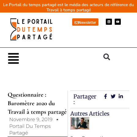
Aller
Le Portail du temps partagé est le média des acteurs de référence du
Travail à temps partagé
au
contenu
L
Y
Newsletter
i
o
n
u
k
t
e
u
d
b
i
e
n
Main
Menu
Questionnaire :
Partager
:
Baromètre 2020 du
Travail à temps partagé
Autres Articles
Novembre 9, 2019
Portail Du Temps
Partagé