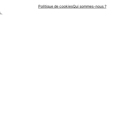
Politique de cookies
Qui sommes-nous ?
Partenaires Argent
Partenaires Techniques
Partenaires Institutionnels