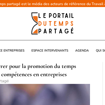
emps partagé est le média des acteurs de référence du Travail
CE ENTREPRISES
ESPACE INTERVENANTS
AGENDA
QUI 
rer pour la promotion du temps
s compétences en entreprises
rtagé