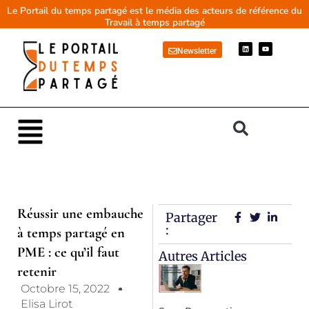
Aller
Le Portail du temps partagé est le média des acteurs de référence du
Travail à temps partagé
au
contenu
L
Y
Newsletter
i
o
n
u
k
t
e
u
d
b
i
e
n
Main
Menu
Réussir une embauche
Partager
:
à temps partagé en
PME : ce qu’il faut
Autres Articles
retenir
Octobre 15, 2022
Elisa Lirot