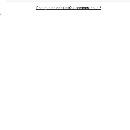
Politique de cookies
Qui sommes-nous ?
Partenaires Techniques
Partenaires Institutionnels