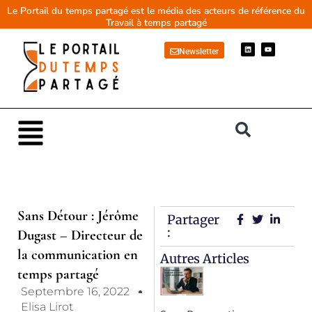
Aller
Le Portail du temps partagé est le média des acteurs de référence du
Travail à temps partagé
au
contenu
L
Y
Newsletter
i
o
n
u
k
t
e
u
d
b
i
e
n
Main
Menu
Sans Détour : Jérôme
Partager
:
Dugast – Directeur de
la communication en
Autres Articles
temps partagé
Septembre 16, 2022
Elisa Lirot