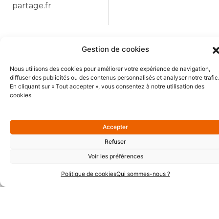
partage.fr
Gestion de cookies
Nous utilisons des cookies pour améliorer votre expérience de navigation,
Précédent
Suiva
Précédent
Suivant
diffuser des publicités ou des contenus personnalisés et analyser notre trafic
À Quimper, Cornoualia propose une formation pour devenir conducteur de machine avec des CDI à la clé
Et si vous partagiez la main-d’œuvre ?
En cliquant sur « Tout accepter », vous consentez à notre utilisation des
cookies
Accepter
Refuser
Voir les préférences
Politique de cookies
Qui sommes-nous ?
Partenaires Or