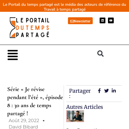
Aller
Le Portail du temps partagé est le média des acteurs de référence du
Travail à temps partagé
au
contenu
L
Y
Newsletter
i
o
n
u
k
t
e
u
d
b
i
e
n
Main
Menu
Série « Je révise
Partager
:
pendant l’été », épisode
8 : 30 ans de temps
Autres Articles
partagé !
Août 29, 2022
David Bibard