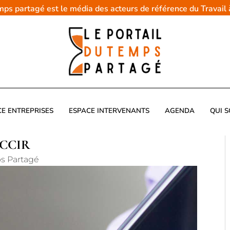
emps partagé est le média des acteurs de référence du Travail
CE ENTREPRISES
ESPACE INTERVENANTS
AGENDA
QUI 
a CCIR
ps Partagé