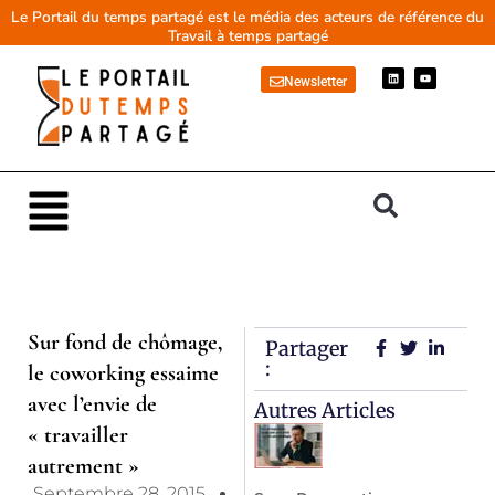
Aller
Le Portail du temps partagé est le média des acteurs de référence du
Travail à temps partagé
au
contenu
L
Y
Newsletter
i
o
n
u
k
t
e
u
d
b
i
e
n
Main
Menu
Sur fond de chômage,
Partager
:
le coworking essaime
avec l’envie de
Autres Articles
« travailler
autrement »
Septembre 28, 2015