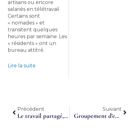
artisans ou encore
salariés en télétravail.
Certains sont
« nomades » et
transitent quelques
heures par semaine. Les
« résidents » ont un
bureau attitré.
Lire la suite
Précédent
Suiva
Précédent
Suivant
Le travail partagé, une forme d’emploi innovante
Groupement d’employeurs : une nouvelle solution pour recruter sur le Parc Industriel de la Plaine de l’Ain