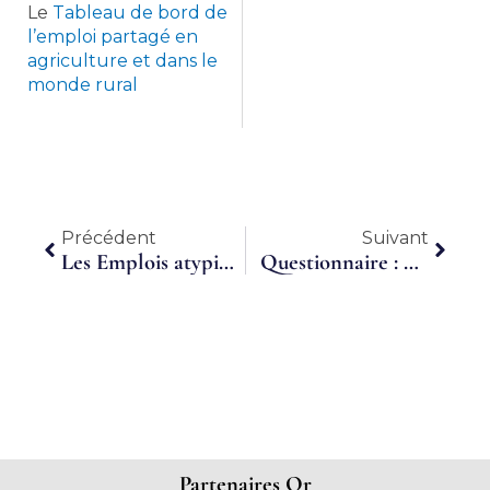
Le
Tableau de bord de
l’emploi partagé en
agriculture et dans le
monde rural
Précédent
Suiva
Précédent
Suivant
Les Emplois atypiques. Quelles réponses au besoin de flexicurité ?
Questionnaire : baromètre 2015 du temps partagé
Partenaires Or