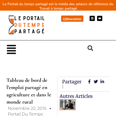
Aller
Le Portail du temps partagé est le média des acteurs de référence du
Travail à temps partagé
au
contenu
L
Y
Newsletter
i
o
n
u
k
t
e
u
d
b
i
e
n
Main
Menu
Tableau de bord de
Partager
:
l’emploi partagé en
agriculture et dans le
Autres Articles
monde rural
Novembre 22, 2015
Portail Du Temps