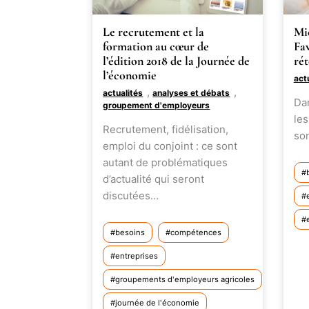
Le recrutement et la
Mie
formation au cœur de
Fav
l’édition 2018 de la Journée de
rét
l’économie
act
,
,
actualités
analyses et débats
Da
groupement d'employeurs
les
Recrutement, fidélisation,
son
emploi du conjoint : ce sont
autant de problématiques
d’actualité qui seront
discutées…
besoins
compétences
entreprises
groupements d'employeurs agricoles
journée de l'économie