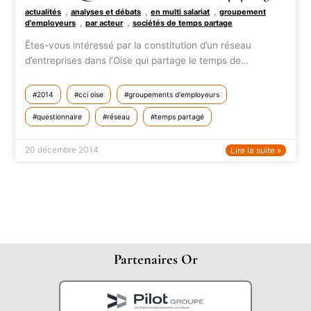
,
,
,
actualités
analyses et débats
en multi salariat
groupement
,
,
d'employeurs
par acteur
sociétés de temps partage
Êtes-vous intéressé par la constitution d’un réseau
d’entreprises dans l’Oise qui partage le temps de…
2014
cci oise
groupements d'employeurs
questionnaire
réseau
temps partagé
20 décembre 2014
Lire la suite »
Partenaires Or