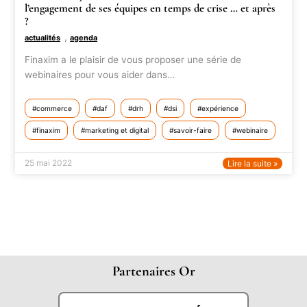
l’engagement de ses équipes en temps de crise … et après
?
,
actualités
agenda
Finaxim a le plaisir de vous proposer une série de
webinaires pour vous aider dans…
commerce
daf
drh
dsi
expérience
finaxim
marketing et digital
savoir-faire
webinaire
25 mai 2022
Lire la suite »
Partenaires Or