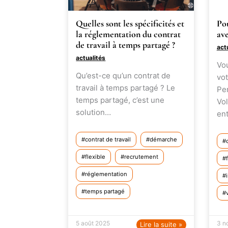
Quelles sont les spécificités et
Pou
la réglementation du contrat
ave
de travail à temps partagé ?
act
actualités
Vo
Qu’est-ce qu’un contrat de
vot
travail à temps partagé ? Le
Pen
temps partagé, c’est une
Vol
solution…
en
contrat de travail
démarche
flexible
recrutement
réglementation
temps partagé
5 août 2025
3 n
Lire la suite »