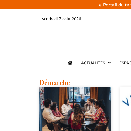
Aller
Le Portail du t
au
contenu
vendredi 7 août 2026
ACTUALITÉS
ESPA
Démarche