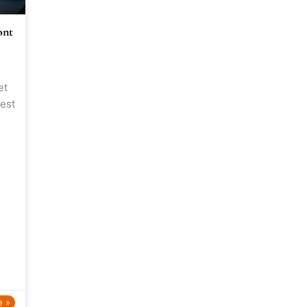
ont
et
 est
e »