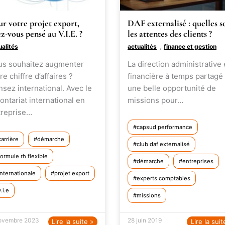
r votre projet export,
DAF externalisé : quelles s
z-vous pensé au V.I.E. ?
les attentes des clients ?
,
ualités
actualités
finance et gestion
us souhaitez augmenter
La direction administrative 
re chiffre d’affaires ?
financière à temps partagé
sez international. Avec le
une belle opportunité de
ontariat international en
missions pour…
treprise…
capsud performance
carrière
démarche
club daf externalisé
formule rh flexible
démarche
entreprises
internationale
projet export
experts comptables
v.i.e
missions
ovembre 2023
28 juin 2019
Lire la suite »
Lire la suit