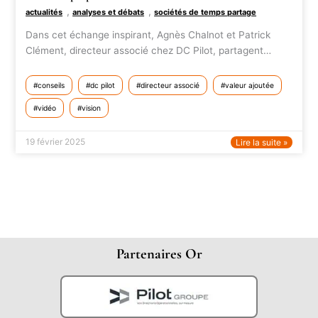
,
,
actualités
analyses et débats
sociétés de temps partage
Dans cet échange inspirant, Agnès Chalnot et Patrick
Clément, directeur associé chez DC Pilot, partagent…
conseils
dc pilot
directeur associé
valeur ajoutée
vidéo
vision
19 février 2025
Lire la suite »
Partenaires Or