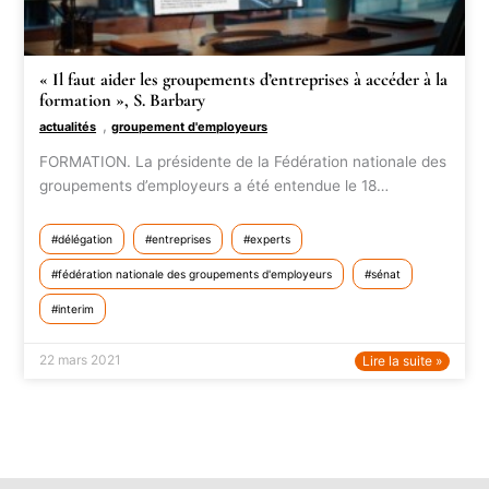
« Il faut aider les groupements d’entreprises à accéder à la
formation », S. Barbary
,
actualités
groupement d'employeurs
FORMATION. La présidente de la Fédération nationale des
groupements d’employeurs a été entendue le 18…
délégation
entreprises
experts
fédération nationale des groupements d'employeurs
sénat
interim
22 mars 2021
Lire la suite »