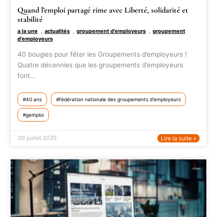
Quand l’emploi partagé rime avec Liberté, solidarité et
stabilité
,
,
,
a la une
actualités
groupement d'employeurs
groupement
d'employeurs
40 bougies pour fêter les Groupements d’employeurs !
Quatre décennies que les groupements d’employeurs
font…
40 ans
fédération nationale des groupements d'employeurs
gemploi
30 juillet 2025
Lire la suite »