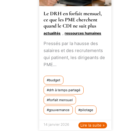
Le DRH en forfait mensuel,
ce que les PME cherchent
quand le CDI ne suit plus
,
actualités
ressources humaines
Pressés par la hausse des
salaires et des recrutements
qui patinent, les dirigeants de
PME…
budget
drh à temps partagé
forfait mensuel
gouvernance
pilotage
14 janvier 2026
Lire la suite »