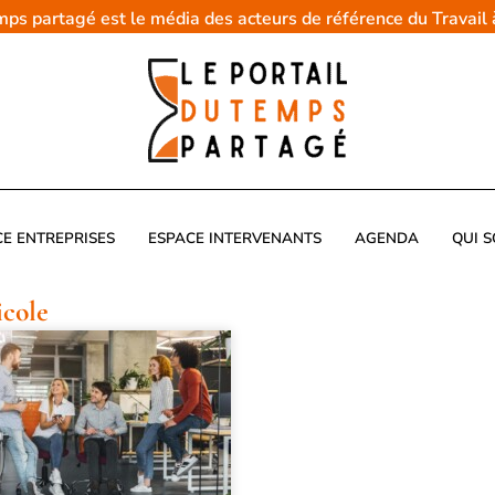
emps partagé est le média des acteurs de référence du Travail
CE ENTREPRISES
ESPACE INTERVENANTS
AGENDA
QUI 
cole