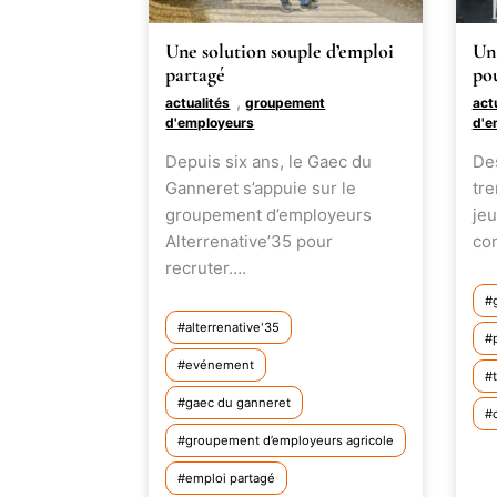
Une solution souple d’emploi
Un 
partagé
pou
,
actualités
groupement
act
d'employeurs
d'e
Depuis six ans, le Gaec du
Des
Ganneret s’appuie sur le
tre
groupement d’employeurs
jeu
Alterrenative’35 pour
co
recruter….
alterrenative'35
evénement
gaec du ganneret
groupement d’employeurs agricole
emploi partagé