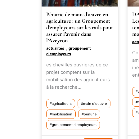
Pénurie de main-d’œuvre en
DA
agriculture : un Groupement
Les
d’employeurs sur les rails pour
te
assurer l’avenir dans
mo
l’Aveyron
act
,
actualités
groupement
Con
d'employeurs
amp
es chevilles ouvrières de ce
in
projet comptent sur la
en
mobilisation des agriculteurs
à la recherche…
agriculteurs
main d'oeuvre
mobilisation
pénurie
groupement d'employeurs