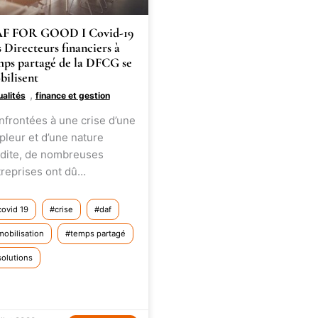
F FOR GOOD I Covid-19
 Directeurs financiers à
mps partagé de la DFCG se
bilisent
,
ualités
finance et gestion
frontées à une crise d’une
leur et d’une nature
édite, de nombreuses
treprises ont dû…
covid 19
crise
daf
mobilisation
temps partagé
solutions