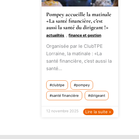
Pompey accueille la matinale
«La santé financière, c’est
aussi la santé du dirigeant !»
,
actualités
finance et gestion
Organisée par le ClubTPE
Lorraine, la matinale : «La
santé financière, c’est aussi la
santé…
clubtpe
pompey
santé financière
dirigeant
12 novembre 2025
Lire la suite »