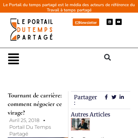
Aller
Le Portail du temps partagé est le média des acteurs de référence du
Travail à temps partagé
au
contenu
L
Y
Newsletter
i
o
n
u
k
t
e
u
d
b
i
e
n
Main
Menu
Tournant de carrière:
Partager
:
comment négocier ce
virage?
Autres Articles
Avril 25, 2018
Portail Du Temps
Partagé