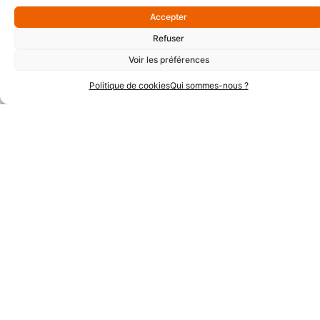
Accepter
Partenaires Argent
Refuser
Voir les préférences
Politique de cookies
Qui sommes-nous ?
Partenaires Techniques
Partenaires Institutionnels