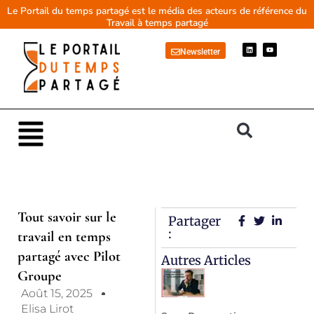
Aller
Le Portail du temps partagé est le média des acteurs de référence du
Travail à temps partagé
au
contenu
L
Y
Newsletter
i
o
n
u
k
t
e
u
d
b
i
e
n
Main
Menu
Tout savoir sur le
Partager
:
travail en temps
partagé avec Pilot
Autres Articles
Groupe
Août 15, 2025
Elisa Lirot