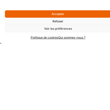
Accepter
Partenaires Argent
Refuser
Voir les préférences
Politique de cookies
Qui sommes-nous ?
Partenaires Techniques
Partenaires Institutionnels