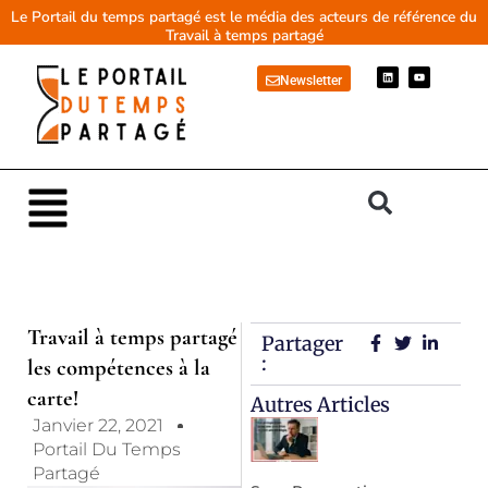
Aller
Le Portail du temps partagé est le média des acteurs de référence du
Travail à temps partagé
au
contenu
L
Y
Newsletter
i
o
n
u
k
t
e
u
d
b
i
e
n
Main
Menu
Travail à temps partagé
Partager
:
les compétences à la
carte!
Autres Articles
Janvier 22, 2021
Portail Du Temps
Partagé