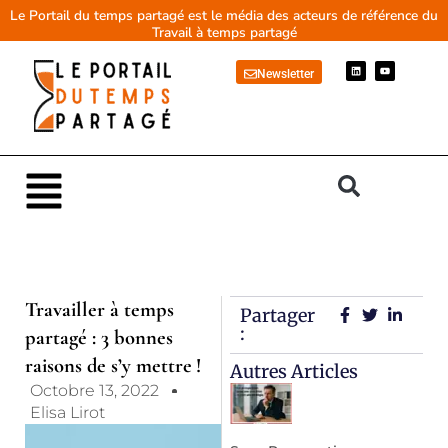
Aller
Le Portail du temps partagé est le média des acteurs de référence du
Travail à temps partagé
au
contenu
L
Y
Newsletter
i
o
n
u
k
t
e
u
d
b
i
e
n
Main
Menu
Travailler à temps
Partager
:
partagé : 3 bonnes
raisons de s’y mettre !
Autres Articles
Octobre 13, 2022
Elisa Lirot