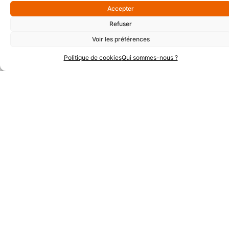
Accepter
Partenaires Argent
Refuser
Voir les préférences
Politique de cookies
Qui sommes-nous ?
Partenaires Techniques
Partenaires Institutionnels