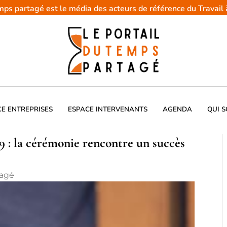
emps partagé est le média des acteurs de référence du Travail
CE ENTREPRISES
ESPACE INTERVENANTS
AGENDA
QUI 
 : la cérémonie rencontre un succès
tagé