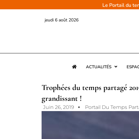
Aller
Le Portail du t
au
contenu
jeudi 6 août 2026
ACTUALITÉS
ESPA
Trophées du temps partagé 2019
grandissant !
Juin 26, 2019
Portail Du Temps Par